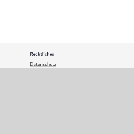
Rechtliches
Datenschutz
Allgemeine Geschäftsbedingungen
(AGB)
Impressum
@2026 Abbott – All Rights Reserved
Das Sensorgehäuse, FreeStyle, Libre und damit
verbundenen Markennamen sind Marken von
Abbott. Bei den hier gezeigten Bildern handelt